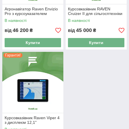
Агронавігатор Raven Envizio
Курсовказівник RAVEN
Pro з курсоуказателем
Cruizer II для сільгосптехніки
В наявності
В наявності
46 200
45 000
від
₴
від
₴
Купити
Купити
Гарантія!
Курсовказівник Raven Viper 4
з дисплеєм 12,1"