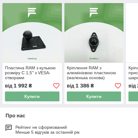
Пластина RAM з кулькою
Кріплення RAM з
Кріп
розміру C 1,5" з VESA-
алюмінієвою пластиною
прис
отворами
(маленька основа)
шаро
1 992
1 386
від
₴
від
₴
від
Купити
Купити
Про нас
Рейтинг не сформований
Менше 5 відгуків за останній рік