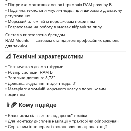
• Підтримка монтажних основ і тримачів RAM розміру B
• Подвійна технологія «куля–гніздо» для широкого діапазону
регулювання
• Морський алюміній із порошковим покриттям
• Розраховане на роботу в умовах вібрації та пилу
Система виготовлена брендом
RAM Mounts — світовим стандартом професійних кріплень
для техніки.
📐 Технічні характеристики
• Тип: муфта з двома гніздами
• Розмір системи: RAM B
• Загальна довжина: 3,73"
• Довжина з’єднання гніздо–гніздо: 3"
• Матеріал: алюміній морського класу з порошковим
покриттям
👨‍🌾 Кому підійде
• Власникам сільськогосподарської техніки
• Для монтажу дисплеїв навігації у тракторі чи обприскувачі
• Сервісним інженерам із встановлення агронавігації