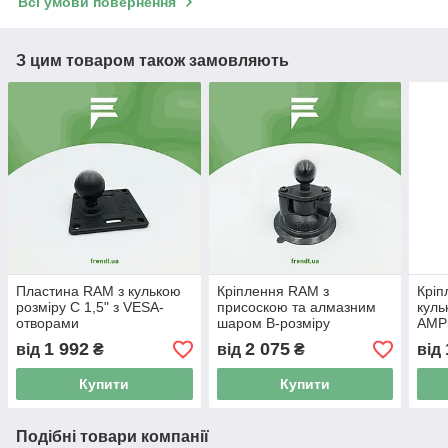
Всі умови повернення
З цим товаром також замовляють
Пластина RAM з кулькою
Кріплення RAM з
Кріп
розміру C 1,5" з VESA-
присоскою та алмазним
куль
отворами
шаром B-розміру
AMP
1 992
2 075
від
₴
від
₴
від
Купити
Купити
Подібні товари компанії