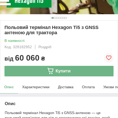
Польовий термінал Hexagon Ti5 з GNSS
антеною для трактора
В наявності
Код: 328182952
Роздріб
60 060
від
₴
Купити
Опис
Характеристики
Доставка
Оплата
Умови п
Опис
Польовий термінал Hexagon Ti5 з GNSS-антеною — це
польовий комп’ютер для сільськогосподарської техніки, який