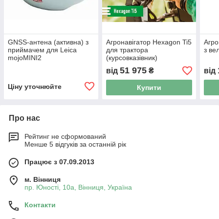
GNSS-антена (активна) з
Агронавігатор Hexagon Ti5
Агро
приймачем для Leica
для трактора
з в
mojoMINI2
(курсовказівник)
51 975
від
₴
від
Ціну уточнюйте
Купити
Про нас
Рейтинг не сформований
Менше 5 відгуків за останній рік
Працює з 07.09.2013
м. Вінниця
пр. Юності, 10a, Вінниця, Україна
Контакти