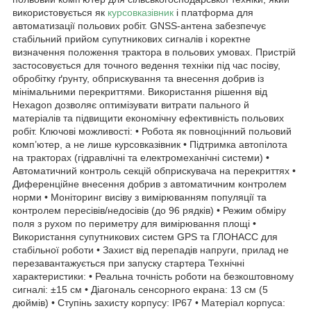
використовується як
курсовказівник
і платформа для
автоматизації польових робіт. GNSS-антена забезпечує
стабільний прийом супутникових сигналів і коректне
визначення положення трактора в польових умовах. Пристрій
застосовується для точного ведення техніки під час посіву,
обробітку ґрунту, обприскування та внесення добрив із
мінімальними перекриттями. Використання рішення від
Hexagon дозволяє оптимізувати витрати пального й
матеріалів та підвищити економічну ефективність польових
робіт. Ключові можливості: • Робота як повноцінний польовий
комп’ютер, а не лише курсовказівник • Підтримка автопілота
на тракторах (гідравлічні та електромеханічні системи) •
Автоматичний контроль секцій обприскувача на перекриттях •
Диференційне внесення добрив з автоматичним контролем
норми • Моніторинг висіву з вимірюванням популяції та
контролем пересівів/недосівів (до 96 рядків) • Режим обміру
поля з рухом по периметру для вимірювання площі •
Використання супутникових систем GPS та ГЛОНАСС для
стабільної роботи • Захист від перепадів напруги, прилад не
перезавантажується при запуску стартера Технічні
характеристики: • Реальна точність роботи на безкоштовному
сигналі: ±15 см • Діагональ сенсорного екрана: 13 см (5
дюймів) • Ступінь захисту корпусу: IP67 • Матеріал корпуса: