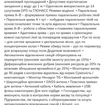
алюмінієвий протиударний • Допустиме короткочасне
занурення у воду: до 1 м • Одночасне використання до 14
супутників GPS та ГЛОНАСС Режими водіння: • Паралельна
пряма A–B – формування прямих паралельних робочих ліній
• Паралельна крива A + кут – побудова паралельних ліній на
основі початкової точки та кута відносно півночі • Паралельна
крива A–B – робота з областями з плавними паралельними
кривими • Адаптивна крива – рух по кривих з орієнтацією
кожної наступної лінії за попереднім маршрутом • Рух по колу
– для систем зрошення з центральною віссю, рух по
концентричних колах • Режим обміру поля – рух по периметру
для розрахунку площі поля Додаткові можливості: •
Автоматичне відключення секцій обприскувача на
перекриттях (економія засобів захисту рослин до 15%) •
Диференційне внесення добрив (економія ресурсів до 20% та
можливе збільшення врожайності до 25%) • Моніторинг висіву
до 96 рядків з контролем відхилень від норми Сумісність /
комплектація: • Монітор Hexagon Ti5 • Монтажний кронштейн
• Шароподібне кріплення • GNSS антена • Пластина-тримач
для антени • Антенний кабель • Кабель живлення • USB
флеш-накопичувач Для кого підійде: • Господарства, що
виконують посів із контролем норми висіву та популяції •
Підприємства, які працюють з обприскувачами та хочуть
автоматизувати відключення секцій • Аграрії, що