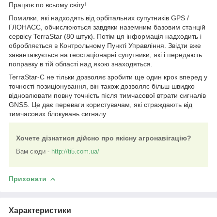
Працює по всьому світу!
Помилки, які надходять від орбітальних супутників GPS /
ГЛОНАСС, обчислюються завдяки наземним базовим станцій
сервісу TerraStar (80 штук). Потім ця інформація надходить і
обробляється в Контрольному Пункті Управління. Звідти вже
завантажується на геостаціонарні супутники, які і передають
поправку в тій області над якою знаходяться.
TerraStar-C не тільки дозволяє зробити ще один крок вперед у
точності позиціонування, він також дозволяє більш швидко
відновлювати повну точність після тимчасової втрати сигналів
GNSS. Це дає переваги користувачам, які страждають від
тимчасових блокувань сигналу.
Хочете дізнатися дійсно про якісну агронавігацію?
Вам сюди -
http://ti5.com.ua/
Приховати
Характеристики