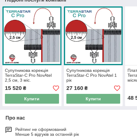
Супутникова корекція
Супутникова корекція
Плат
TerraStar-C Pro NovAtel
TerraStar-C Pro NovAtel 1
Terr
2,5 см, 3 міс.
рік
міся
15 520
27 160
₴
₴
48 
Купити
Купити
Про нас
Рейтинг не сформований
Менше 5 відгуків за останній рік