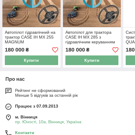
Автопілот гідравлічний на
Автопілот для трактора
Сист
трактор CASE IH MX 255
CASE IH MX 285 з
трак
MAGNUM
гідравлічним керуванням
QUA
180 000
180 000
180
₴
₴
Купити
Купити
Про нас
Рейтинг не сформований
Менше 5 відгуків за останній рік
Працює з 07.09.2013
м. Вінниця
пр. Юності, 10a, Вінниця, Україна
Контакти