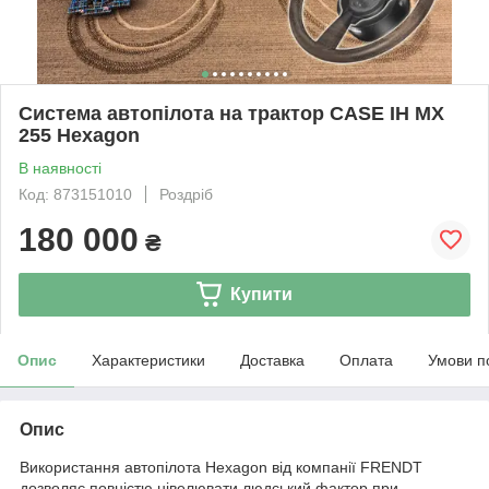
Система автопілота на трактор CASE IH MX
255 Hexagon
В наявності
Код: 873151010
Роздріб
180 000
₴
Купити
Опис
Характеристики
Доставка
Оплата
Умови п
Опис
Використання автопілота Hexagon від компанії FRENDT
дозволяє повністю нівелювати людський фактор при