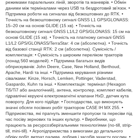
режимами паралельних ліній, зворотів та маневрів. • Обмін
даними між терміналами через USB та бездротовий зв’язок. •
Підтримка роботи на сигналах від безкоштовних до RTK. •
Точність на безкоштовному сигналі GNSS L1 GPS/GLONASS:
15–20 см на основі GLIDE (15 хв). • Точність на
безкоштовному сигналі GNSS L1/L2 GPS/GLONASS: 15 см на
основі GLIDE (15 хв). • Точність на платному сигналі GNSS
L1/L2 GPS/GLONASS/TerraStar: 4 см (абсолютна). • Точність
від базової станції RTK: 2 см (абсолютна). Сумісність /
комплектація: • Сумісність з широким переліком тракторів
(понад 560 моделей). • Підтримка багатьох видів
обприскувачів: John Deere, Case, New Holland, Berthoud,
Apache, Hardi та інші. • Підтримка керування різними
сівалками: Kinze, Horsch, Lemken, Pottinger, Vaderstad,
Gaspardo, Kuhn та інші. • Комплектація: термінал (Hexagon
Ti5/Ti7 або аналогічний), антена, контролер, комплект кабелів,
гідравлічні керуючі електромагнітні клапани HxD, датчик кута
повороту. Для кого підійде: • Господарства, що виконують
значні обсяги посівних робіт трактором CASE IH MX 255. •
Підприємства, які прагнуть зменшити пропуски та пересіви під
час посіву зернових та інших культур. • Виробники, що
працюють за ресурсозберігальними технологіями (no-till, strip-
till, mini-till). • Агропідприємства з вимогами до детального
обліку робіт, витрат палива, добрив і засобів захисту рослин. •