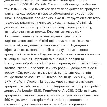
керуванні CASE IH MX 255. Система забезпечує стабільну
точність 2,5 см, що виключає появу перекриттів та пропусків
навіть під час роботи в умовах обмеженої видимості або
вночі. Обладнання преміальної якості інтегрується в систему
трактора, гарантуючи чітке дотримання заданої лінії. Це
дозволяє використовувати всю робочу ширину агрегату,
оптимізуючи кожен прохід. Ключові можливості: •
Автоматизоване паралельне водіння трактора та
вирівнювання гонів. • Мінімізація помилок, пов’язаних з
утомою або неуважністю механізатора. • Підвищення
ефективності виконання робіт за рахунок зменшення
пропусків і пересівів. • Підтримка роботи за технологіями no-
till, strip-till, mini-till, стрічкового внесення добрив та
міжрядного обробітку. • Контроль переміщення техніки, витрат
палива, внесення засобів захисту рослин, добрив та якості
посіву. • Система звітів з можливістю налаштування під
конкретного замовника. • Синхронізація даних з 1С, ERP,
BPM, PreAgri, Cropio, Панорама-Агро та іншим сумісним
програмним забезпеченням. • Підтримка експорту й обробки
даних у Ag Leader SMS, FarmWorks, ArcGIS, QGis та інших
програмах. Технічні характеристики: • Сумісність з більш ніж
560 моделями тракторів. • Можливість переставляння
системи з однієї машини на іншу. • Робота з різними