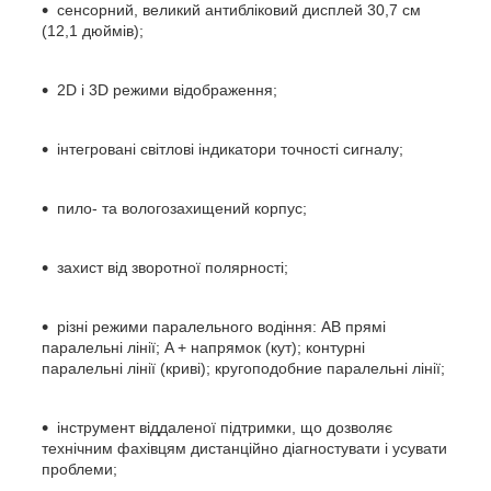
сенсорний, великий антибліковий дисплей 30,7 см
(12,1 дюймів);
2D і 3D режими відображення;
інтегровані світлові індикатори точності сигналу;
пило- та вологозахищений корпус;
захист від зворотної полярності;
різні режими паралельного водіння: AB прямі
паралельні лінії; A + напрямок (кут); контурні
паралельні лінії (криві); кругоподобние паралельні лінії;
інструмент віддаленої підтримки, що дозволяє
технічним фахівцям дистанційно діагностувати і усувати
проблеми;