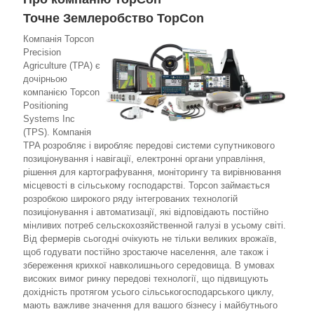
Точне Землеробство TopCon
Компанія Topcon
Precision
Agriculture (TPA) є
дочірньою
компанією Topcon
Positioning
Systems Inc
(TPS). Компанія
TPA розробляє і виробляє передові системи супутникового
позиціонування і навігації, електронні органи управління,
рішення для картографування, моніторингу та вирівнювання
місцевості в сільському господарстві. Topcon займається
розробкою широкого ряду інтегрованих технологій
позиціонування і автоматизації, які відповідають постійно
мінливих потреб сeльскохозяйственной галузі в усьому світі.
Від фермерів сьогодні очікують не тільки великих врожаїв,
щоб годувати постійно зростаюче населення, але також і
збереження крихкої навколишнього середовища. В умовах
високих вимог ринку передові технології, що підвищують
дохідність протягом усього сільськогосподарського циклу,
мають важливе значення для вашого бізнесу і майбутнього