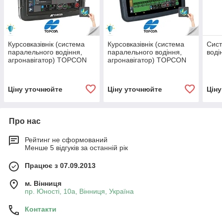
Курсовказівнік (система
Курсовказівнік (система
Сист
паралельного водіння,
паралельного водіння,
вод
агронавігатор) TOPCON
агронавігатор) TOPCON
x25
x30
Ціну уточнюйте
Ціну уточнюйте
Цін
Про нас
Рейтинг не сформований
Менше 5 відгуків за останній рік
Працює з 07.09.2013
м. Вінниця
пр. Юності, 10a, Вінниця, Україна
Контакти