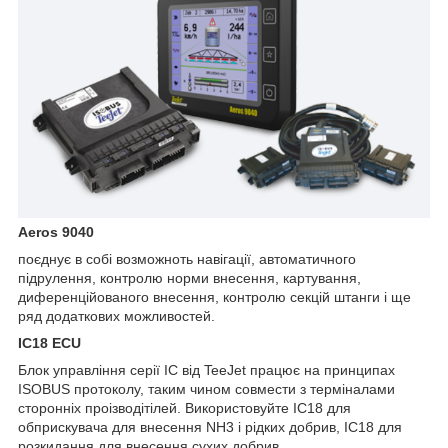
Aeros 9040
поєднує в собі возможноть навігації, автоматичного
підрулення, контролю норми внесення, картування,
диференційованого внесення, контролю секцій штанги і ще
ряд додаткових можливостей.
IC18 ECU
Блок управління серії IC від TeeJet працює на принципах
ISOBUS протоколу, таким чином совмести з терміналами
сторонніх проізводітілей. Використовуйте IC18 для
обприскувача для внесення NH3 і рідких добрив, IC18 для
розкидання для внесення сухих добрив.