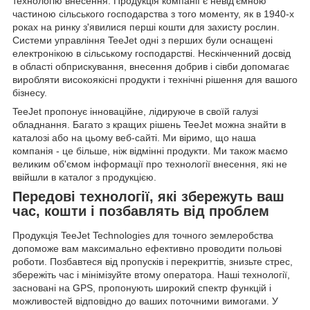
технологію внесення. Продукція компанії є невід'ємною
частиною сільського господарства з того моменту, як в 1940-х
роках на ринку з'явилися перші кошти для захисту рослин.
Системи управління TeeJet одні з перших були оснащені
електронікою в сільському господарстві. Нескінченний досвід
в області обприскування, внесення добрив і сівби допомагає
виробляти високоякісні продукти і технічні рішення для вашого
бізнесу.
TeeJet пропонує інноваційне, лідируюче в своїй галузі
обладнання. Багато з кращих рішень TeeJet можна знайти в
каталозі або на цьому веб-сайті. Ми віримо, що наша
компанія - це більше, ніж відмінні продукти. Ми також маємо
великим об'ємом інформації про технології внесення, які не
ввійшли в каталог з продукцією.
Передові технології, які збережуть ваш
час, кошти і позбавлять від проблем
Продукція TeeJet Technologies для точного землеробства
допоможе вам максимально ефективно проводити польові
роботи. Позбавтеся від пропусків і перекриттів, знизьте стрес,
збережіть час і мінімізуйте втому оператора. Наші технології,
засновані на GPS, пропонують широкий спектр функцій і
можливостей відповідно до ваших поточними вимогами. У