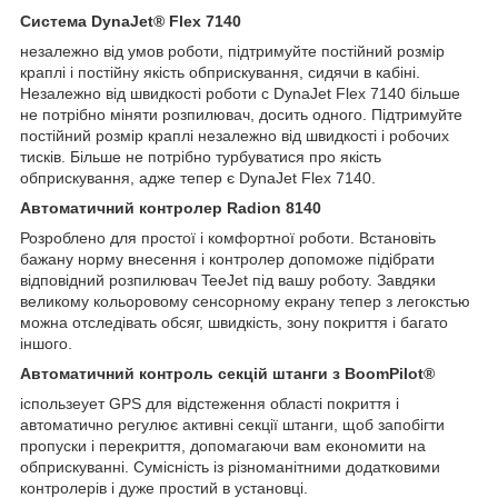
Система DynaJet® Flex 7140
незалежно від умов роботи, підтримуйте постійний розмір
краплі і постійну якість обприскування, сидячи в кабіні.
Незалежно від швидкості роботи c DynaJet Flex 7140 більше
не потрібно міняти розпилювач, досить одного. Підтримуйте
постійний розмір краплі незалежно від швидкості і робочих
тисків. Більше не потрібно турбуватися про якість
обприскування, адже тепер є DynaJet Flex 7140.
Автоматичний контролер Radion 8140
Розроблено для простої і комфортної роботи. Встановіть
бажану норму внесення і контролер допоможе підібрати
відповідний розпилювач TeeJet під вашу роботу. Завдяки
великому кольоровому сенсорному екрану тепер з легокстью
можна отследівать обсяг, швидкість, зону покриття і багато
іншого.
Автоматичний контроль секцій штанги з BoomPilot®
іспользеует GPS для відстеження області покриття і
автоматично регулює активні секції штанги, щоб запобігти
пропуски і перекриття, допомагаючи вам економити на
обприскуванні. Сумісність із різноманітними додатковими
контролерів і дуже простий в установці.