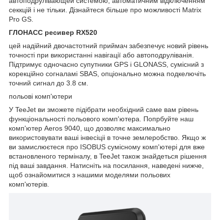
автоподрулівающей системою, автоматичним відключенням
секкцій і не тільки. Дізнайтеся більше про можливості Matrix
Pro GS.
ГЛОНАСС ресивер RX520
цей надійний двочастотний приймач забезпечує новий рівень
точності при використанні навігації або автоподруліванія.
Підтримує одночасно супутники GPS і GLONASS, сумісний з
корекційно согналамі SBAS, опціонально можна подкелючіть
точний сигнал до 3.8 см.
польові комп'ютери
У TeeJet ви зможете підібрати необхідний саме вам рівень
функціональності польового комп'ютера. Попрбуйте наш
комп'ютер Aeros 9040, що дозволяє максимально
використовувати ваші інвесіціі в точне землеробство. Якщо ж
ви замислюєтеся про ISOBUS сумісному комп'ютері для вже
встановленого терміналу, в TeeJet також знайдеться рішення
під ваші завдання. Натисніть на посилання, наведені нижче,
щоб ознайомитися з нашими моделями польових
комп'ютерів.