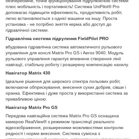
безперебійне, точне функціонування підрулюючою системи
плюс мобільність і портативність! Система UniPilot® Pro
допомагає підвищити ефективність, продуктивність робіт,
легко встановлюється з однієї машини на іншу. Проста
установка - не потрібно зняття керма або доступ до
гідравлічної системи.
Гідравлічна система підрулення FieldPilot PRO
вбудована гідравлічна система автоматичного рульового
управління для конслі Matrix Pro GS і Aeros 9040. Модуль
рульового управління гарантує впевнене створення лінії
навігації, стабільну роботу і розширену компенсацію нахилу.
Навігатор Matrix 430
Ідеальне рішення для широкого спектра польових робіт,
включаючи обприскування, внесення сухих добрив, сівши і
оранка. Ефективна і дуже проста у використанні система за
привабливою ціною.
Навігатор Matrix Pro GS
Передова навігаційна система Matrix Pro GS оснащена
камерою RealView® з режимом трансляції реального
відеозображення, розширеними можливостями контролю
рядності і норми внесення. Система сумісна з