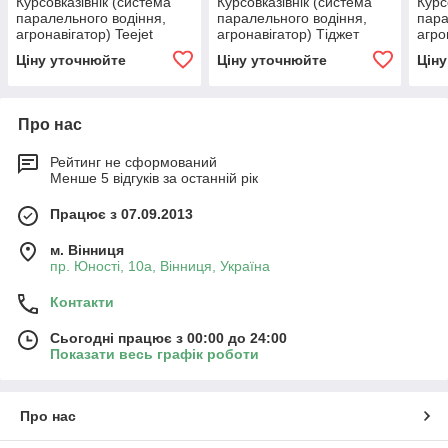
Курсовказівнік (система
Курсовказівнік (система
Курс
паралельного водіння,
паралельного водіння,
пара
агронавігатор) Teejet
агронавігатор) Тіджет
агро
matrix 430
матрікс 430
cent
Ціну уточнюйте
Ціну уточнюйте
Цін
Про нас
Рейтинг не сформований
Менше 5 відгуків за останній рік
Працює з 07.09.2013
м. Вінниця
пр. Юності, 10a, Вінниця, Україна
Контакти
Сьогодні працює з 00:00 до 24:00
Показати весь графік роботи
Про нас