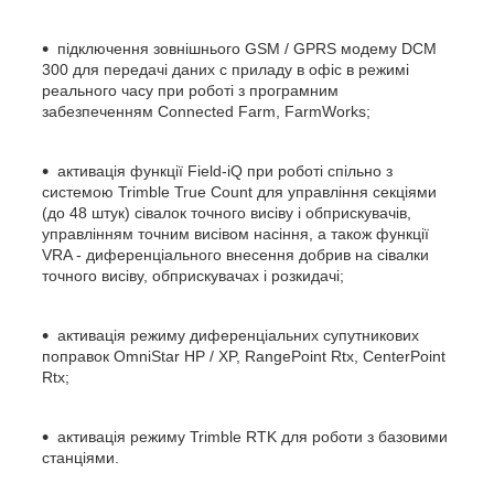
підключення зовнішнього GSM / GPRS модему DCM
300 для передачі даних c приладу в офіс в режимі
реального часу при роботі з програмним
забезпеченням Connected Farm, FarmWorks;
активація функції Field-iQ при роботі спільно з
системою Trimble True Count для управління секціями
(до 48 штук) сівалок точного висіву і обприскувачів,
управлінням точним висівом насіння, а також функції
VRA - диференціального внесення добрив на сівалки
точного висіву, обприскувачах і розкидачі;
активація режиму диференціальних супутникових
поправок OmniStar HP / XP, RangePoint Rtx, CenterPoint
Rtx;
активація режиму Trimble RTK для роботи з базовими
станціями.