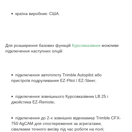
країна виробник: США.
Для розширення базових функцій
Курсовказівник
можливе
підключення наступних опцій:
підключення автопілоту Trimble Autopilot або
пристроїв подруливания EZ-Pilot / EZ-Steer;
підключення зовнішнього Курсовказівник LB 25 і
джойстика EZ-Remote;
підключення до 2-х зовнішніх відеокамер Trimble CFX-
750 AgCAM для спостереження за агрегатами,
сівалками точного висіву під час роботи на полі;