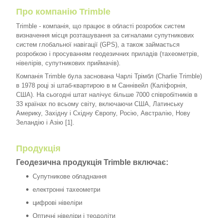
Про компанію Trimble
Trimble - компанія, що працює в області розробок систем
визначення місця розташування за сигналами супутникових
систем глобальної навігації (GPS), а також займається
розробкою і просуванням геодезичних приладів (тахеометрів,
нівелірів, супутникових приймачів).
Компанія Trimble була заснована Чарлі Трімбл (Charlie Trimble)
в 1978 році зі штаб-квартирою в м Саннівейл (Каліфорнія,
США). На сьогодні штат налічує більше 7000 співробітників в
33 країнах по всьому світу, включаючи США, Латинську
Америку, Західну і Східну Європу, Росію, Австралію, Нову
Зеландію і Азію [1].
Продукція
Геодезична продукція Trimble включає:
Супутникове обладнання
електронні тахеометри
цифрові нівеліри
Оптичні нівеліри і теодоліти