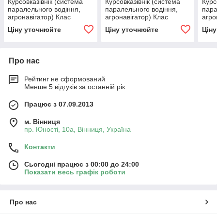
Курсовказівнік (система
Курсовказівнік (система
Курс
паралельного водіння,
паралельного водіння,
пара
агронавігатор) Клас
агронавігатор) Клас
агро
копілот лайт
аутбек
мод
Ціну уточнюйте
Ціну уточнюйте
Цін
Про нас
Рейтинг не сформований
Менше 5 відгуків за останній рік
Працює з 07.09.2013
м. Вінниця
пр. Юності, 10a, Вінниця, Україна
Контакти
Сьогодні працює з 00:00 до 24:00
Показати весь графік роботи
Про нас