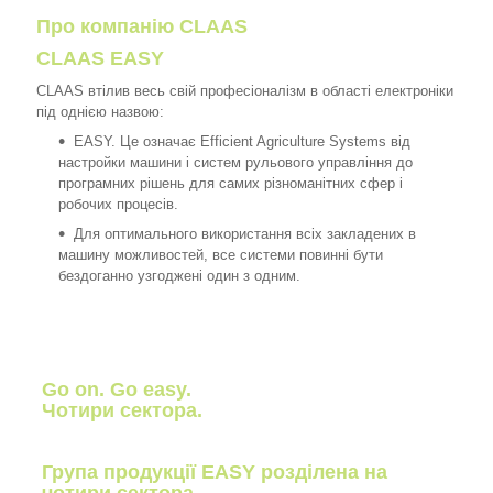
Про компанію CLAAS
CLAAS EASY
CLAAS втілив весь свій професіоналізм в області електроніки
під однією назвою:
EASY. Це означає Efficient Agriculture Systems від
настройки машини і систем рульового управління до
програмних рішень для самих різноманітних сфер і
робочих процесів.
Для оптимального використання всіх закладених в
машину можливостей, все системи повинні бути
бездоганно узгоджені один з одним.
Go on. Go easy.
Чотири сектора.
Група продукції EASY розділена на
чотири сектора.