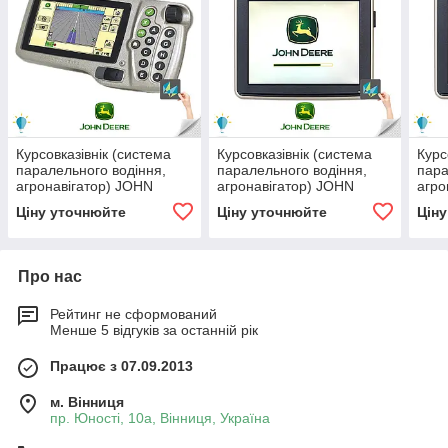
Курсовказівнік (система
Курсовказівнік (система
Курс
паралельного водіння,
паралельного водіння,
пара
агронавігатор) JOHN
агронавігатор) JOHN
агро
DEERE 1800
DEERE 2630
263
Ціну уточнюйте
Ціну уточнюйте
Цін
Про нас
Рейтинг не сформований
Менше 5 відгуків за останній рік
Працює з 07.09.2013
м. Вінниця
пр. Юності, 10a, Вінниця, Україна