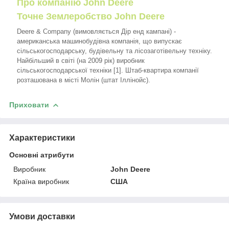
Про компанію John Deere
Точне Землеробство John Deere
Deere & Company (вимовляється Дір енд кампані) -
американська машинобудівна компанія, що випускає
сільськогосподарську, будівельну та лісозаготівельну техніку.
Найбільший в світі (на 2009 рік) виробник
сільськогосподарської техніки [1]. Штаб-квартира компанії
розташована в місті Молін (штат Іллінойс).
Приховати
Характеристики
Основні атрибути
Виробник
John Deere
Країна виробник
США
Умови доставки