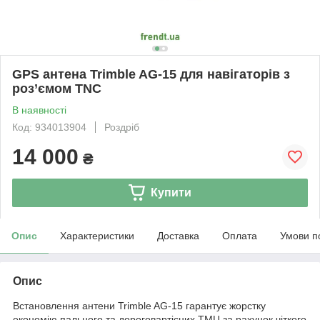
GPS антена Trimble AG-15 для навігаторів з
роз’ємом TNC
В наявності
Код: 934013904
Роздріб
14 000
₴
Купити
Опис
Характеристики
Доставка
Оплата
Умови п
Опис
Встановлення антени Trimble AG-15 гарантує жорстку
економію пального та дороговартісних ТМЦ за рахунок чіткого