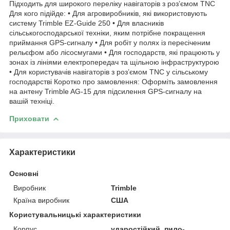
Підходить для широкого переліку навігаторів з роз’ємом TNC
Для кого підійде: • Для агровиробників, які використовують
систему Trimble EZ-Guide 250 • Для власників
сільськогосподарської техніки, яким потрібне покращення
приймання GPS-сигналу • Для робіт у полях із пересіченим
рельєфом або лісосмугами • Для господарств, які працюють у
зонах із лініями електропередач та щільною інфраструктурою
• Для користувачів навігаторів з роз’ємом TNC у сільському
господарстві Коротко про замовлення: Оформіть замовлення
на антену Trimble AG-15 для підсилення GPS-сигналу на
вашій техніці.
Приховати
Характеристики
Основні
Виробник
Trimble
Країна виробник
США
Користувальницькі характеристики
Корпус
ударостійкий, пило-