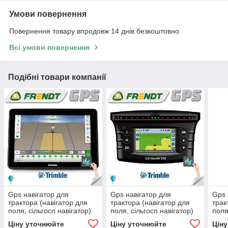
Умови повернення
Повернення товару впродовж 14 днів безкоштовно
Всі умови повернення
Подібні товари компанії
Gps навігатор для
Gps навігатор для
Gps 
трактора (навігатор для
трактора (навігатор для
трак
поля, сільгосп навігатор)
поля, сільгосп навігатор)
поля
Trimble TMX 2050
Trimble EZ-Guide 250 AG-
Trim
Ціну уточнюйте
Ціну уточнюйте
Цін
15 L1