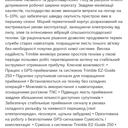
дотримання робочої ширини агрегату. Завдяки мінімізації
нахлестів, господарство може зменшити витрати на гектар на
5–10%, що забезпечує швидку окупність пристрою вже в
першому сезоні. Міцний герметичний корпус розрахований на
екстремальні умови експлуатації, захищаючи електроніку від
пилу, злив та інтенсивних вібрацій сільськогосподарської
техніки. Це раціональне рішення дозволяє продовжити термін
служби старих навігаторів, покращуючи якість їхнього зв'язку
без необхідності покупки дорогої нової системи. Висока
надійність Trimble мінімізує ризики простоїв техніки у пікові
періоди польових робіт, перетворюючи антену на стабільний
інструмент отримання прибутку. Ключові можливості: •
Працює з GPS-приймачами та системою Trimble EZ-Guide
250 • Підсилює супутникові сигнали для покращення
приймання • Встановлюється на техніку без складних
операцій • Можливість використання з навігаторами,
оснащеними роз’ємом TNC • Підвищує якість приймання
завдяки збільшенню кількості доступних супутників •
Забезпечує стабільніше приймання сигналу в умовах
складного рельєфу та наявності перешкод (лінії
електропередач, лісосмуги, щільна забудова) • Орієнтована
на роботу з безплатними GPS-сигналами Сумісність /
комплектація: • Сумісна з системою Trimble EZ-Guide 250 •