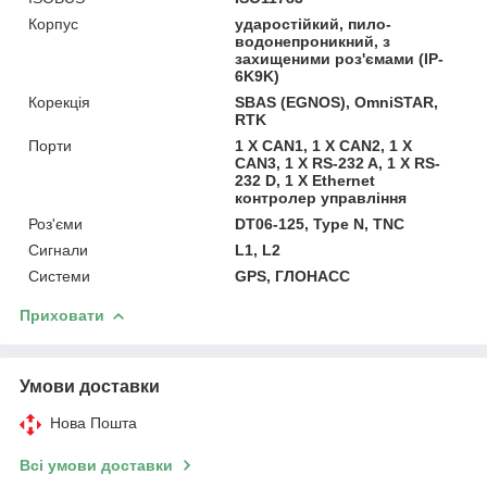
Корпус
ударостійкий, пило-
водонепроникний, з
захищеними роз'ємами (IP-
6K9K)
Корекція
SBAS (EGNOS), OmniSTAR,
RTK
Порти
1 X CAN1, 1 X CAN2, 1 X
CAN3, 1 X RS-232 A, 1 X RS-
232 D, 1 X Ethernet
контролер управління
Роз'єми
DT06-125, Type N, TNC
Сигнали
L1, L2
Системи
GPS, ГЛОНАСС
Приховати
Умови доставки
Нова Пошта
Всі умови доставки