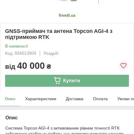
GNSS-приймач та антена Topcon AGI-4 з
підтримкою RTK
В наявності
Код: 934013909
Роздріб
40 000
від
₴
Купити
Опис
Характеристики
Доставка
Оплата
Умови п
Опис
Система Topcon AGI-4 з активованим рівнем точності RTK
забезпечує стабільну роботу, що дозволяє повністю усунути