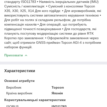
стандарту ISO11783 • Наявність інерціальних датчиків (IMU)
Сумісність / комплектація: • Сумісний з консолями Topcon
X35, X30, X25, X14 Для кого підійде: • Для агровиробників, які
використовують системи автоматичного керування технікою •
Для робіт на полях зі складним рельєфом, де потрібна
компенсація нахилів • Для операцій, що потребують
підвищеної точності позиціонування • Для господарств, які
планують поступову модернізацію системи до рівня RTK
Коротко про замовлення: • Оформлюйте замовлення через
сайт, щоб отримати GNSS-приймач Topcon AGI-4 з потрібним
набором функцій.
Приховати
Характеристики
Основні атрибути
Виробник
Topcon
Країна виробник
Японія
Користувальницькі характеристики
ISOBUS
ISO11783