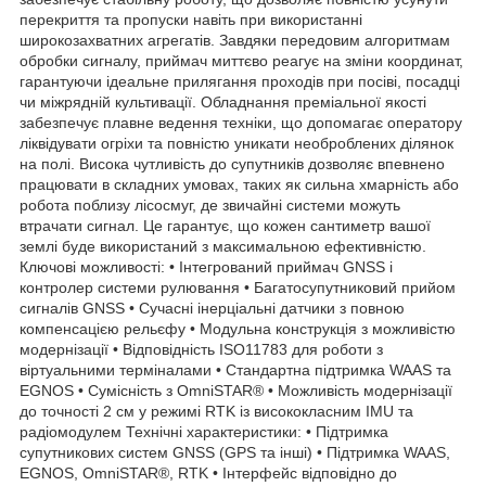
перекриття та пропуски навіть при використанні
широкозахватних агрегатів. Завдяки передовим алгоритмам
обробки сигналу, приймач миттєво реагує на зміни координат,
гарантуючи ідеальне прилягання проходів при посіві, посадці
чи міжрядній культивації. Обладнання преміальної якості
забезпечує плавне ведення техніки, що допомагає оператору
ліквідувати огріхи та повністю уникати необроблених ділянок
на полі. Висока чутливість до супутників дозволяє впевнено
працювати в складних умовах, таких як сильна хмарність або
робота поблизу лісосмуг, де звичайні системи можуть
втрачати сигнал. Це гарантує, що кожен сантиметр вашої
землі буде використаний з максимальною ефективністю.
Ключові можливості: • Інтегрований приймач GNSS і
контролер системи рулювання • Багатосупутниковий прийом
сигналів GNSS • Сучасні інерціальні датчики з повною
компенсацією рельєфу • Модульна конструкція з можливістю
модернізації • Відповідність ISO11783 для роботи з
віртуальними терміналами • Стандартна підтримка WAAS та
EGNOS • Сумісність з OmniSTAR® • Можливість модернізації
до точності 2 см у режимі RTK із висококласним IMU та
радіомодулем Технічні характеристики: • Підтримка
супутникових систем GNSS (GPS та інші) • Підтримка WAAS,
EGNOS, OmniSTAR®, RTK • Інтерфейс відповідно до