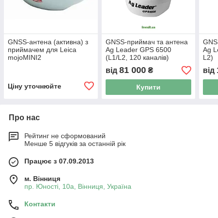
GNSS-антена (активна) з
GNSS-приймач та антена
GNSS
приймачем для Leica
Ag Leader GPS 6500
Ag L
mojoMINI2
(L1/L2, 120 каналів)
L2)
81 000
від
₴
від
Ціну уточнюйте
Купити
Про нас
Рейтинг не сформований
Менше 5 відгуків за останній рік
Працює з 07.09.2013
м. Вінниця
пр. Юності, 10a, Вінниця, Україна
Контакти