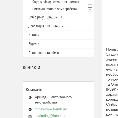
Сервіс, обслуговування, ремонт
Системи точного землеробства
Вибір року HEXAGON Ti7
Дообладнання HEXAGON Ті5
Новини
Відгуки
Hemisp
Повернення та обмін
Завдяк
значні
якості
КОНТАКТИ
чутлив
необро
точног
та Omn
IP69K 
характ
Френдт - центр точного
корекц
землеробства
Стійкі
https://www.frendt.ua/
позиці
компле
marketing@frendt.ua