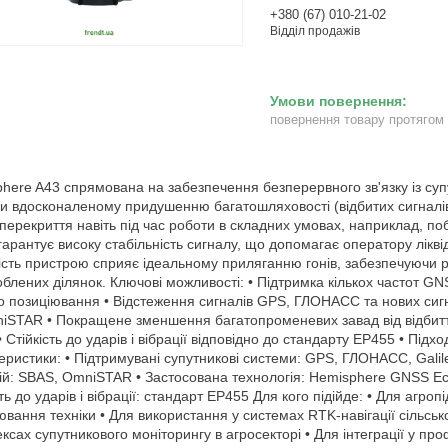
+380 (67) 010-21-02
Відділ продажів
повернення товару протягом
here A43 спрямована на забезпечення безперервного зв'язку із су
и вдосконаленому придушенню багатошляховості (відбитих сигналів
 перекриття навіть під час роботи в складних умовах, наприклад, п
 гарантує високу стабільність сигналу, що допомагає оператору лікві
ість пристрою сприяє ідеальному приляганню гонів, забезпечуючи рі
блених ділянок. Ключові можливості: • Підтримка кількох частот G
о позиціювання • Відстеження сигналів GPS, ГЛОНАСС та нових сигна
iSTAR • Покращене зменшення багатопроменевих завад від відбиттів
• Стійкість до ударів і вібрації відповідно до стандарту EP455 • Під
еристики: • Підтримувані супутникові системи: GPS, ГЛОНАСС, Galil
ій: SBAS, OmniSTAR • Застосована технологія: Hemisphere GNSS Ecli
сть до ударів і вібрації: стандарт EP455 Для кого підійде: • Для аг
ювання техніки • Для використання у системах RTK-навігації сільс
ксах супутникового моніторингу в агросекторі • Для інтеграції у про