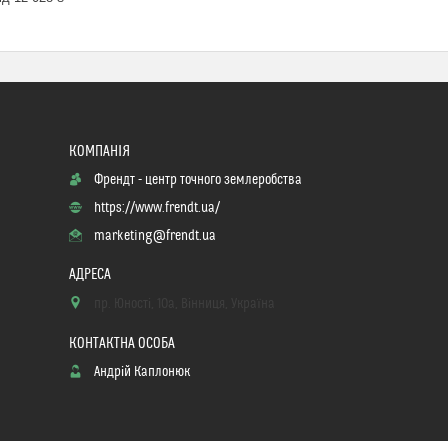
Френдт - центр точного землеробства
https://www.frendt.ua/
marketing@frendt.ua
пр. Юності, 10a, Вінниця, Україна
Андрій Каплонюк