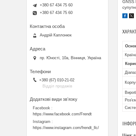
GNSS К
+380 67 434 75 60
супутн
+380 67 434 75 60
ХАРАК
Андрій Каплонюк
Основ
Країн
пр. Юності, 10a, Вінниця, Україна
Кори
Діапа
+380 (67) 010-21-02
Корпу
Відділ продажів
Вироб
Роз'є
Сист
Facebook
https://www.facebook.com/Frendt
Instagram
ІНФОР
https://www.instagram.com/frendt_llc/
Ціна:
в