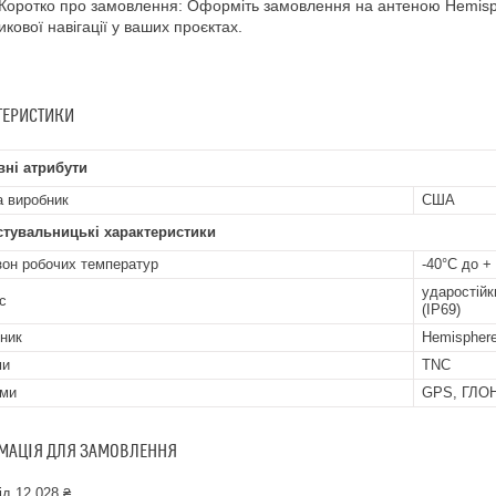
оротко про замовлення: Оформіть замовлення на антеною Hemisp
икової навігації у ваших проєктах.
ТЕРИСТИКИ
ні атрибути
а виробник
США
стувальницькі характеристики
зон робочих температур
-40°C до +
ударостійк
с
(IP69)
ник
Hemispher
ми
TNC
еми
GPS, ГЛО
МАЦІЯ ДЛЯ ЗАМОВЛЕННЯ
ід 12 028 ₴