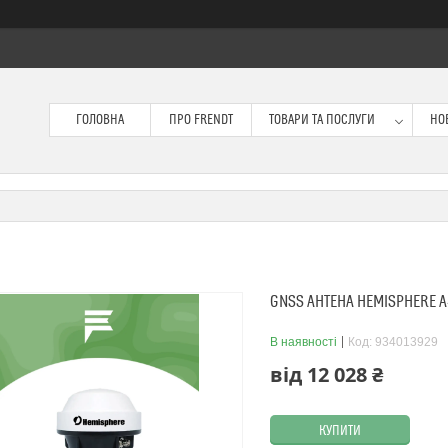
ГОЛОВНА
ПРО FRENDT
ТОВАРИ ТА ПОСЛУГИ
НО
GNSS АНТЕНА HEMISPHERE 
В наявності
Код:
934013929
від
12 028 ₴
КУПИТИ