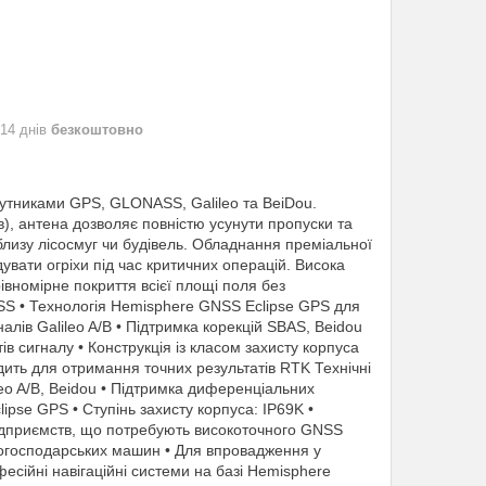
 14 днів
безкоштовно
путниками GPS, GLONASS, Galileo та BeiDou.
), антена дозволяє повністю усунути пропуски та
облизу лісосмуг чи будівель. Обладнання преміальної
дувати огріхи під час критичних операцій. Висока
вномірне покриття всієї площі поля без
NSS • Технологія Hemisphere GNSS Eclipse GPS для
лів Galileo A/B • Підтримка корекцій SBAS, Beidou
 сигналу • Конструкція із класом захисту корпуса
ходить для отримання точних результатів RTK Технічні
eo A/B, Beidou • Підтримка диференціальних
pse GPS • Ступінь захисту корпуса: IP69K •
ропідприємств, що потребують високоточного GNSS
ькогосподарських машин • Для впровадження у
фесійні навігаційні системи на базі Hemisphere