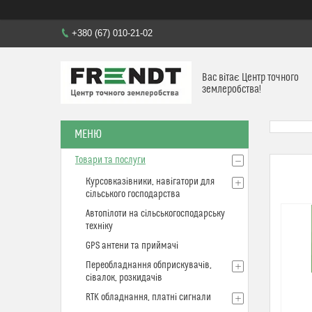
+380 (67) 010-21-02
Вас вітає Центр точного
землеробства!
Товари та послуги
Курсовказівники, навігатори для
сільського господарства
Автопілоти на сільськогосподарську
техніку
GPS антени та приймачі
Переобладнання обприскувачів,
сівалок, розкидачів
RTK обладнання, платні сигнали