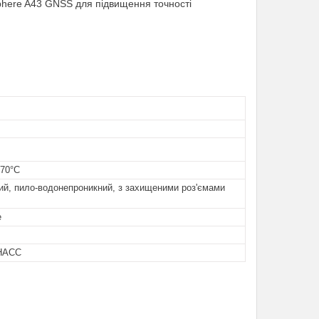
here A43 GNSS для підвищення точності
 70°C
ий, пило-водонепроникний, з захищеними роз'ємами
e
НАСС