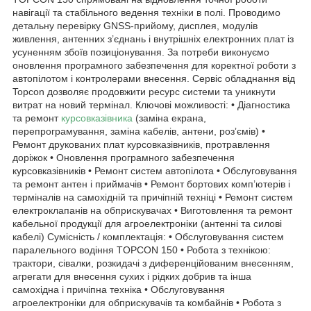
навігації та стабільного ведення техніки в полі. Проводимо
детальну перевірку GNSS-прийому, дисплея, модулів
живлення, антенних з’єднань і внутрішніх електронних плат із
усуненням збоїв позиціонування. За потреби виконуємо
оновлення програмного забезпечення для коректної роботи з
автопілотом і контролерами внесення. Сервіс обладнання від
Topcon дозволяє продовжити ресурс системи та уникнути
витрат на новий термінал. Ключові можливості: • Діагностика
та ремонт
курсовказівника
(заміна екрана,
перепрограмування, заміна кабелів, антени, розʼємів) •
Ремонт друкованих плат курсовказівників, протравлення
доріжок • Оновлення програмного забезпечення
курсовказівників • Ремонт систем автопілота • Обслуговування
та ремонт антен і приймачів • Ремонт бортових комп’ютерів і
терміналів на самохідній та причіпній техніці • Ремонт систем
електроклапанів на обприскувачах • Виготовлення та ремонт
кабельної продукції для агроелектроніки (антенні та силові
кабелі) Сумісність / комплектація: • Обслуговування систем
паралельного водіння TOPCON 150 • Робота з технікою:
трактори, сівалки, розкидачі з диференційованим внесенням,
агрегати для внесення сухих і рідких добрив та інша
самохідна і причіпна техніка • Обслуговування
агроелектроніки для обприскувачів та комбайнів • Робота з