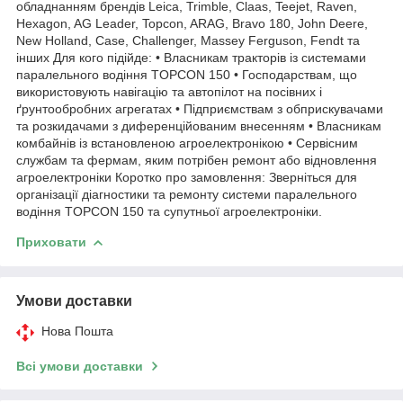
обладнанням брендів Leica, Trimble, Claas, Teejet, Raven,
Hexagon, AG Leader, Topcon, ARAG, Bravo 180, John Deere,
New Holland, Case, Challenger, Massey Ferguson, Fendt та
інших Для кого підійде: • Власникам тракторів із системами
паралельного водіння TOPCON 150 • Господарствам, що
використовують навігацію та автопілот на посівних і
ґрунтообробних агрегатах • Підприємствам з обприскувачами
та розкидачами з диференційованим внесенням • Власникам
комбайнів із встановленою агроелектронікою • Сервісним
службам та фермам, яким потрібен ремонт або відновлення
агроелектроніки Коротко про замовлення: Зверніться для
організації діагностики та ремонту системи паралельного
водіння TOPCON 150 та супутньої агроелектроніки.
Приховати
Умови доставки
Нова Пошта
Всі умови доставки