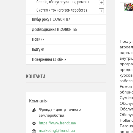
Сервіс, обслуговування, ремонт
Системи точного землеробства
Вибір року HEXAGON Ti7
Дообладнання HEXAGON Ті5
Новини
Послуг
агроел
Відгуки
парале
внутрі
Повернення та обмін
програ
продов
курсов
КОНТАКТИ
забезп
Ремонт
обприс
Сумісн
Обслуг
Обслуг
Френдт - центр точного
Обслуг
землеробства
Hollan
https://www.frendt.ua/
Fergus
marketing@frendt.ua
автопі