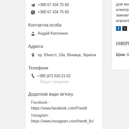
для вн
+380 67 434 75 60
електр
+380 67 434 75 60
замовл
агроел
Андрій Каплонюк
ІНФОР
Ціна:
4
пр. Юності, 10a, Вінниця, Україна
+380 (67) 010-21-02
Відділ продажів
Facebook
https://www.facebook.com/Frendt
Instagram
https://www.instagram.com/frendt_llc/