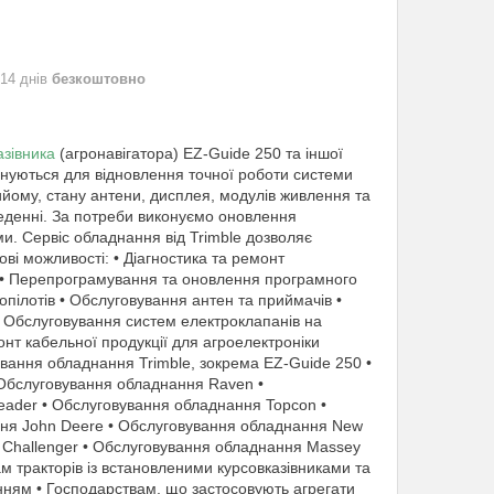
 14 днів
безкоштовно
азівника
(агронавігатора) EZ-Guide 250 та іншої
конуються для відновлення точної роботи системи
йому, стану антени, дисплея, модулів живлення та
веденні. За потреби виконуємо оновлення
и. Сервіс обладнання від Trimble дозволяє
ві можливості: • Діагностика та ремонт
ів • Перепрограмування та оновлення програмного
опілотів • Обслуговування антен та приймачів •
 • Обслуговування систем електроклапанів на
нт кабельної продукції для агроелектроніки
ування обладнання Trimble, зокрема EZ-Guide 250 •
 Обслуговування обладнання Raven •
ader • Обслуговування обладнання Topcon •
ня John Deere • Обслуговування обладнання New
 Challenger • Обслуговування обладнання Massey
м тракторів із встановленими курсовказівниками та
нням • Господарствам, що застосовують агрегати