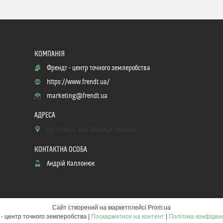
Френдт - центр точного землеробства
https://www.frendt.ua/
marketing@frendt.ua
пр. Юності, 10a, Вінниця, Україна
Андрій Каплонюк
Сайт створений на маркетплейсі
Prom.ua
Френдт - центр точного землеробства |
Поскаржитися на контент
|
Політика конфіден