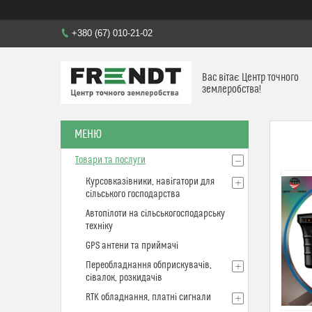
+380 (67) 010-21-02
Вас вітає Центр точного
землеробства!
Товари та послуги
Курсовказівники, навігатори для
сільського господарства
Автопілоти на сільськогосподарську
техніку
GPS антени та приймачі
Переобладнання обприскувачів,
сівалок, розкидачів
RTK обладнання, платні сигнали