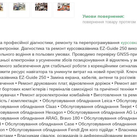
повернення товару протягом
а професійної діагностики, ремонту та перепрограмування
курсовк
ектроніки. Діагностика та ремонт курсовказівника EZ-Guide 250 ви
льного водіння в польових умовах. Проводимо перевірку GNSS-при
шньої електроніки з усуненням збоїв позиціонування й відхилень у 
много забезпечення для стабільної роботи з корекційними сигналам
жити ресурс навігатора та уникнути витрат на новий пристрій. Ключо
казівника EZ-Guide 250 • Заміна екрана, кабелів, антени та роз’єм
ечення • Ремонт друкованих плат, відновлення доріжок • Ремонт авт
 бортових комп’ютерів і терміналів самохідної та причіпної техніки
кувачах • Ремонт агроелектроніки комбайнів • Виготовлення та ремо
ість / комплектація: • Обслуговування обладнання Leica • Обслугов
овування обладнання Claas • Обслуговування обладнання Teejet •
овування обладнання Hexagon • Обслуговування обладнання AG Le
овування обладнання ARAG, Bravo 180 • Обслуговування обладнан
d • Обслуговування обладнання Case • Обслуговування обладнання
on • Обслуговування обладнання Fendt Для кого підійде: • Власника
лотами • Власникам сівалок, розкидачів із диференційованим внесе