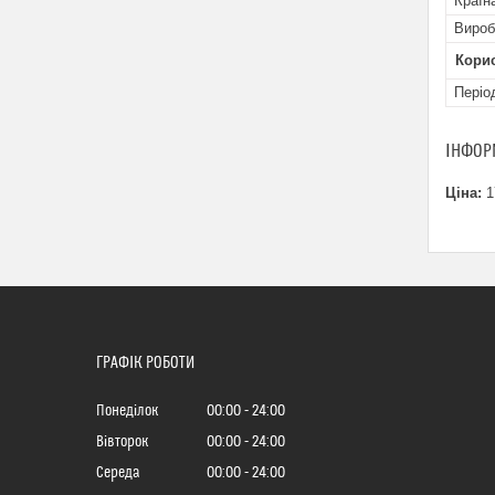
Країн
Вироб
Кори
Періо
ІНФОР
Ціна:
1
ГРАФІК РОБОТИ
Понеділок
00:00
24:00
Вівторок
00:00
24:00
Середа
00:00
24:00