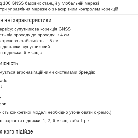
д 100 GNSS базових станцій у глобальній мережі
нтри управління мережею з наскрізним контролем корекцій
нічні характеристики
сервісу: супутникова корекція GNSS
ість від проходу до проходу: ≈ 4 см
острокова стабільність: ≈ 5 см
л доставки: супутниковий
н підписки: 6 місяців
місність
мується агронавігаційними системами брендів:
eader
t
n
gon
ність конкретної моделі необхідно уточнювати окремо.)
і варіанти підписки: 1, 2, 6 місяців або 1 рік.
я кого підійде