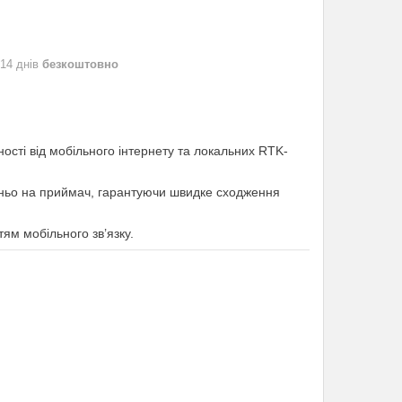
 14 днів
безкоштовно
ості від мобільного інтернету та локальних RTK-
дньо на приймач, гарантуючи швидке сходження
тям мобільного зв’язку.