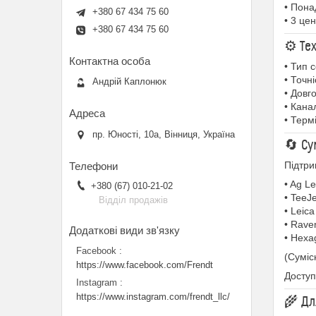
• Пона
+380 67 434 75 60
• 3 це
+380 67 434 75 60
⚙ Тех
• Тип 
• Точн
Андрій Каплонюк
• Довг
• Кана
• Термі
пр. Юності, 10a, Вінниця, Україна
🔄 Су
Підтри
• Ag L
+380 (67) 010-21-02
• TeeJe
Відділ продажів
• Leica
• Rave
• Hexa
Facebook
(Суміс
https://www.facebook.com/Frendt
Доступн
Instagram
https://www.instagram.com/frendt_llc/
🌾 Дл