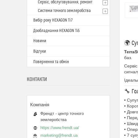
Сервіс, обслуговування, ремонт
Системи точного землеробства
Вибір року HEXAGON Ti7
Дообладнання HEXAGON Ті5
Новини
🌍 Су
Відгуки
TerraS
баз.
Повернення та обмін
Сервіс
сигнал
КОНТАКТИ
Ідеаль
🔧 Го
• Супу
• Коро
• Довг
Френдт - центр точного
• Пере
землеробства
• Швид
https://www.frendt.ua/
• Опер
• 7 су
marketing@frendt.ua