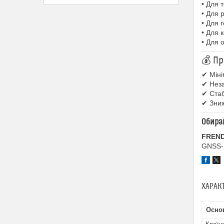
• Для 
• Для 
• Для 
• Для 
• Для 
💰 Пр
✔ Міні
✔ Неза
✔ Стаб
✔ Зниж
Обирай
FREND
GNSS-р
ХАРАК
Основ