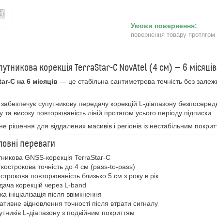
повернення товару протягом
путникова корекція TerraStar-C NovAtel (4 см) — 6 місяців
tar-C на 6 місяців
— це стабільна сантиметрова точність без залежн
 забезпечує супутникову передачу корекцій L-діапазону безпосере
у та високу повторюваність ліній протягом усього періоду підписки.
не рішення для віддалених масивів і регіонів із нестабільним покрит
ловні переваги
тникова GNSS-корекція TerraStar-C
ткострокова точність до 4 см (pass-to-pass)
острокова повторюваність близько 5 см з року в рік
дача корекцій через L-band
ка ініціалізація після ввімкнення
ативне відновлення точності після втрати сигналу
путників L-діапазону з подвійним покриттям