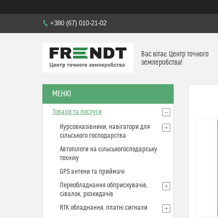
+380 (67) 010-21-02
Вас вітає Центр точного
землеробства!
Товари та послуги
Курсовказівники, навігатори для
сільського господарства
Автопілоти на сільськогосподарську
техніку
GPS антени та приймачі
Переобладнання обприскувачів,
сівалок, розкидачів
RTK обладнання, платні сигнали