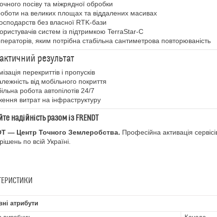
точного посіву та міжрядної обробки
роботи на великих площах та віддалених масивах
господарств без власної RTK-бази
користувачів систем із підтримкою TerraStar-C
операторів, яким потрібна стабільна сантиметрова повторюваність
актичний результат
мізація перекриттів і пропусків
лежність від мобільного покриття
ільна робота автопілотів 24/7
ення витрат на інфраструктуру
те надійність разом із FRENDT
T — Центр Точного Землеробства.
Професійна активація сервісів
ішень по всій Україні.
ТЕРИСТИКИ
ні атрибути