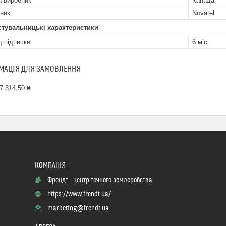
а виробник
Канада
ник
Novatel
стувальницькі характеристики
д підписки
6 міс.
МАЦІЯ ДЛЯ ЗАМОВЛЕННЯ
7 314,50 ₴
Френдт - центр точного землеробства
https://www.frendt.ua/
marketing@frendt.ua